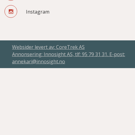
Instagram
Websider levert av: CoreTrek AS
Annonsering: Innosight AS, tlf: 95 79 31 31. E-post:
annekari@innosight.no